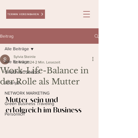
TERMIN VEREINBAREN
Beitrag
Alle Beiträge
Sylvia Steinle
Alle Beiträge
12. Mai 2024
2 Min. Lesezeit
Work-Life-Balance in
GREEN BUSINESS
der Rolle als Mutter
Lifestyle
NETWORK MARKETING
Mutter sein und 
Green Business Traveling
erfolgreich im Business
Persönlich